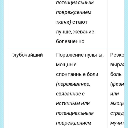
потенциальным
повреждением
ткани)
стают
лучше, жевание
болезненно
Глубочайший
Поражение пульпы,
Резко
мощные
выраж
спонтанные боли
боль
(переживание,
(физич
связанное с
или
истинным или
эмоцио
потенциальным
страда
повреждением
мучите