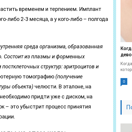
пастить временем и терпением. Имплант
го-либо 2-3 месяца, а у кого-либо – полгода
нутренняя среда организма, образованная
Когд
дево
. Состоит из плазмы и форменных
Когда
и постклеточных структур: эритроцитов и
котор
ьютерную томографию
(получение
0
туры объекта)
челюсти. В эталоне, на
необходимо придти уже с диском, на
ок – это убыстрит процесс принятия
П
рации.