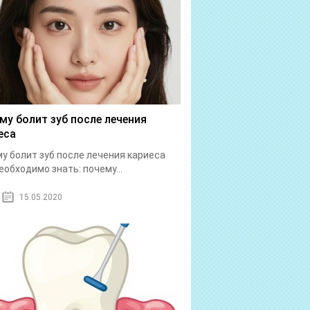
му болит зуб после лечения
еса
у болит зуб после лечения кариеса
еобходимо знать: почему...
15.05.2020