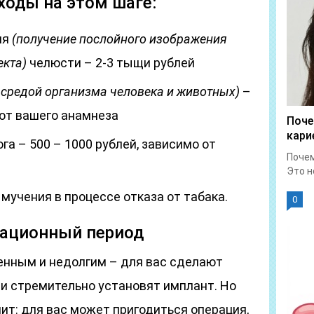
ходы на этом шаге:
ия
(получение послойного изображения
екта)
челюсти – 2-3 тыщи рублей
 средой организма человека и животных)
–
 от вашего анамнеза
Поче
кари
а – 500 – 1000 рублей, зависимо от
Почем
Это н
учения в процессе отказа от табака.
0
рационный период
енным и недолгим – для вас сделают
и стремительно установят имплант. Но
ит: для вас может пригодиться операция,