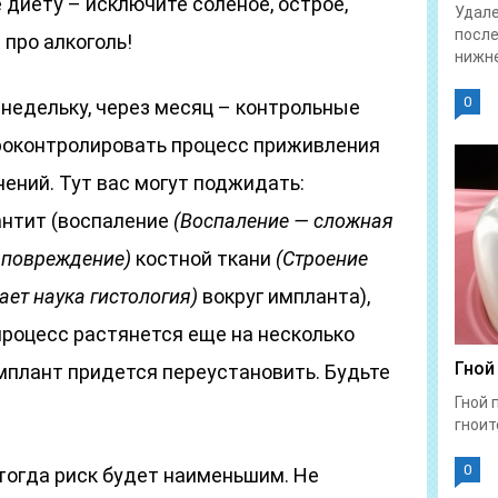
 диету – исключите соленое, острое,
Удале
после
 про алкоголь!
нижне
0
недельку, через месяц – контрольные
проконтролировать процесс приживления
ений. Тут вас могут поджидать:
антит (воспаление
(Воспаление — сложная
 повреждение)
костной ткани
(Строение
ет наука гистология)
вокруг импланта),
процесс растянется еще на несколько
Гной
мплант придется переустановить. Будьте
Гной 
гноит
0
тогда риск будет наименьшим. Не