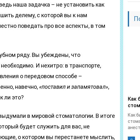
 ведь наша задачка – не установить как
шить делему, с которой вы к нам
П
честно поведать про все аспекты, в том
зубном ряду. Вы убеждены, что
 необходимо. И нехитро: в транспорте,
ъявления о передовом способе –
енно, навечно,
«поставил и запамятовал»
,
к ли это?
Как 
стом
 выдумали в мировой стоматологии. В итоге
Как б
стома
оторый будет служить для вас, не
анест
ающие, о котором вы перестанете мыслить,