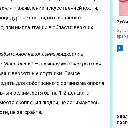
тинг»
– вживление искусственной кости,
роцедура недолгая, но финансово
Зубы
о, при имплантации в области верхних
Зубы 
време
0
избыточное накопление жидкости в
ие
(Воспаление — сложная местная реакция
ваши вероятные спутники. Самое
оздать для собственного организма опосля
ный режим, хотя бы на 1-2 денька, а
в места скопления людей, не занимайтесь
ти, не загорайте.
Удал
посл