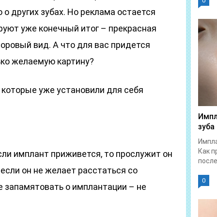
0
 о других зубах. Но реклама остается
руют уже конечный итог – прекрасная
доровый вид. А что для вас придется
ько желаемую картину?
 которые уже установили для себя
Импл
зуба
Импла
Как п
если имплант приживется, то прослужит он
после.
 если он не желает расстаться со
0
е запамятовать о имплантации – не