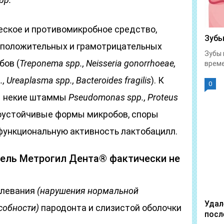
еское и противомикробное средство,
Зубы
мположительных и грамотрицательных
Зубы 
бов (
Treponema
spp
.,
Neisseria
gonorrhoeae
,
време
p
.,
Ureaplasma
spp
.,
Bacteroides
fragilis
). К
0
ы некие штаммы
Pseudomonas
spp
.,
Proteus
оустойчивые формы микробов, споры
функциональную активность лактобацилл.
гель Метрогил Дента® фактически не
олевания
(нарушения нормальной
Удал
собности)
пародонта и слизистой оболочки
посл