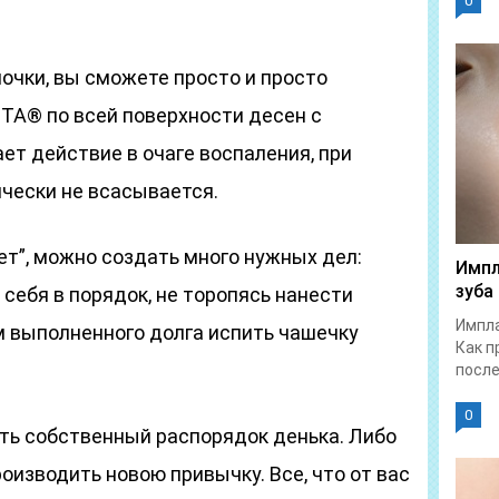
0
лочки, вы сможете просто и просто
А® по всей поверхности десен с
ет действие в очаге воспаления, при
чески не всасывается.
ает”, можно создать много нужных дел:
Импл
зуба
 себя в порядок, не торопясь нанести
Импла
м выполненного долга испить чашечку
Как п
после.
0
ять собственный распорядок денька. Либо
изводить новою привычку. Все, что от вас