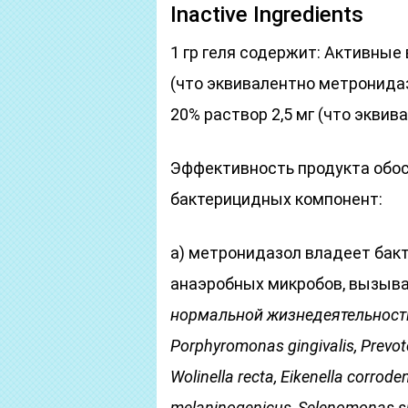
Inactive Ingredients
1 гр геля содержит: Активные
(что эквивалентно метронидаз
20% раствор 2,5 мг (что эквив
Эффективность продукта обосн
бактерицидных компонент:
а) метронидазол владеет ба
анаэробных микробов, вызыв
нормальной жизнедеятельности
Porphyromonas
gingivalis
,
Prevot
Wolinella
recta
,
Eikenella
corrode
melaninogenicus
,
Selenomonas
s