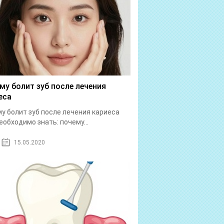
му болит зуб после лечения
еса
у болит зуб после лечения кариеса
еобходимо знать: почему...
15.05.2020