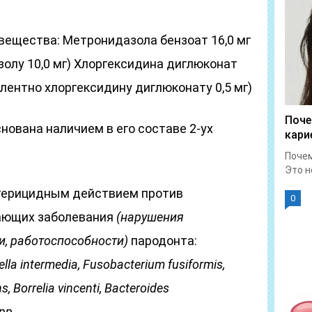
 вещества: Метронидазола бензоат 16,0 мг
олу 10,0 мг) Хлоргексидина диглюконат
алентно хлоргексидину диглюконату 0,5 мг)
Поче
ована наличием в его составе 2-ух
кари
Почем
Это н
ктерицидным действием против
0
ающих заболевания
(нарушения
, работоспособности)
пародонта:
ella
intermedia
,
Fusobacterium
fusiformis
,
ns
,
Borrelia
vincenti
,
Bacteroides
pp
.