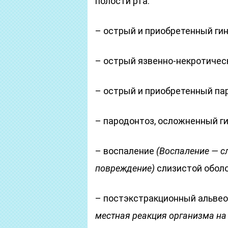
полости рта:
– острый и приобретенный гин
– острый язвенно-некротическ
– острый и приобретенный па
– пародонтоз, осложненный г
– воспаление
(Воспаление — с
повреждение)
слизистой оболо
– постэкстракционный альвео
местная реакция организма на