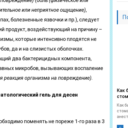
 повреждение)
(боль
(физическое или
ительное или неприятное ощущение)
,
П
ах, болезненные язвочки и пр.), следует
й продукт, воздействующий на причину –
измы, которые интенсивно плодятся не
бов, да и на слизистых оболочках.
щий два бактерицидных компонента,
лавных микробов, вызывающих воспаление
я реакция организма на повреждение)
.
Как 
матологический гель для десен
стом
Как б
стома
анест
обходимо поменять не пореже 1-го раза в 3