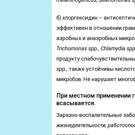
б) хлоргексидин – антисептич
эффективен в отношении гра
аэробных и анаэробных микро
Trichomonas
spp
.,
Chlamydia
sp
продукту слабочувствительн
spp
.,
также устойчивы кислот
микробов. Не нарушает много
При местном применении 
всасывается.
Заразно-воспалительные заб
жизнедеятельности, работоспо