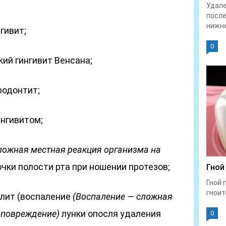
Удале
после
нижне
гивит;
0
ий гингивит Венсана;
родонтит;
ингивитом;
ложная местная реакция организма на
чки полости рта при ношении протезов;
Гной
Гной 
гноит
лит (воспаление
(Воспаление — сложная
 повреждение)
лунки опосля удаления
0