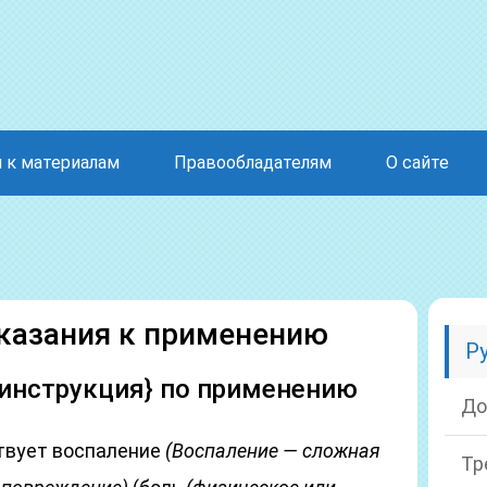
 к материалам
Правообладателям
О сайте
казания к применению
Р
нструкция} по применению
До
ствует воспаление
(Воспаление — сложная
Тр