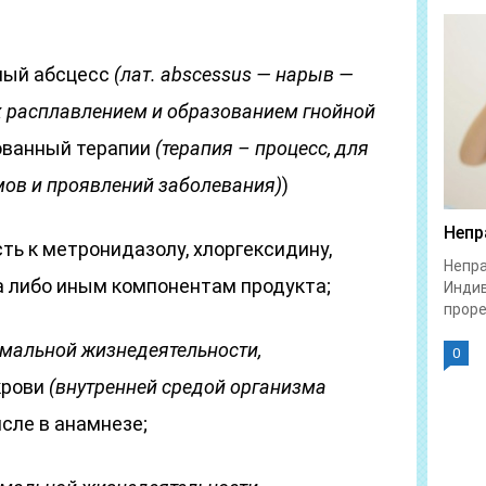
ный абсцесс
(лат. abscessus — нарыв —
их расплавлением и образованием гнойной
ованный терапии
(терапия – процесс, для
мов и проявлений заболевания)
)
Непр
ь к метронидазолу, хлоргексидину,
Непра
 либо иным компонентам продукта;
Индив
проре
мальной жизнедеятельности,
0
крови
(внутренней средой организма
числе в анамнезе;