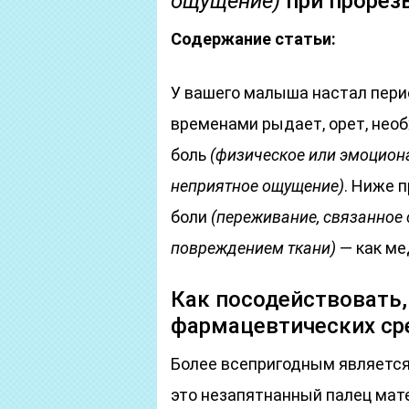
ощущение)
при прорез
Содержание статьи:
У вашего малыша настал пери
временами рыдает, орет, нео
боль
(физическое или эмоцион
неприятное ощущение)
. Ниже 
боли
(переживание, связанное
повреждением ткани)
— как ме
Как посодействовать, 
фармацевтических ср
Более всепригодным являетс
это незапятнанный палец мат