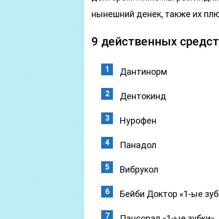
нынешний денек, также их пл
9 действенных средст
Дантинорм
Дентокинд
Нурофен
Панадол
Вибрукол
Бейби Доктор «1-ые зуб
Пансорал «1-ые зубки»