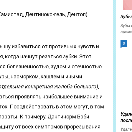
 Камистад, Дентинокс-гель, Дентол)
Зубы
Зубы 
време
0
шу избавиться от противных чувств и
, когда начнут резаться зубки. Этот
я болезненностью, зудом и отечностью
уры, насморком, кашлем и иными
отдельная конкретная жалоба больного)
,
ться проявлять наибольшее внимание и
ток. Посодействовать в этом могут, в том
Удал
параты. К примеру, Дантинорм Бэби
посл
ащиту от всех симптомов прорезывания
Удале