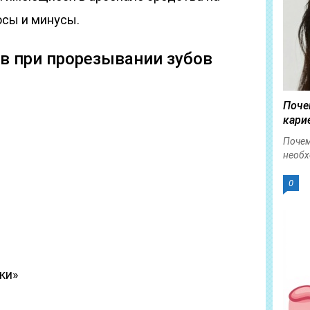
юсы и минусы.
в при прорезывании зубов
Поче
кари
Почем
необх
0
ки»