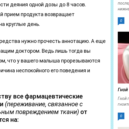
после
сти деяния одной дозы до 8 часов.
нижне
й прием продукта возвращает
0
а круглые день.
редства нужно прочесть аннотацию. А еще
чащим доктором. Ведь лишь тогда вы
том, что у вашего малыша прорезываются
ричина неспокойного его поведения и
Гной
тву все фармацевтические
Гной 
ли
(переживание, связанное с
гноит
ьным повреждением ткани)
от
0
ся на: