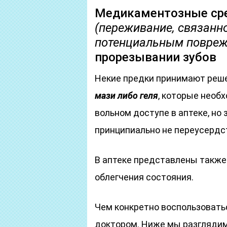
Медикаментозные сре
(переживание, связанн
потенциальным повреж
прорезывании зубов
Некие предки принимают реш
мази либо геля
, которые необ
вольном доступе в аптеке, но 
принципиально не переусердс
В аптеке представлены такж
облегчения состояния.
Чем конкретно воспользоватьс
доктором. Ниже мы разглядим