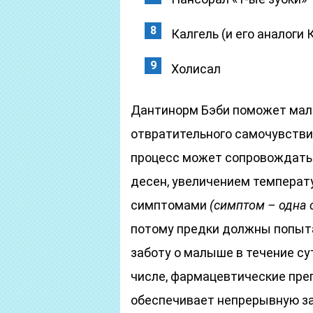
Калгель (и его аналоги
Холисал
Дантинорм Бэби поможет малы
отвратительного самочувствия
процесс может сопровождатьс
десен, увеличением температ
симптомами
(симптом – одна 
потому предки должны попыта
заботу о малыше в течение су
числе, фармацевтические пре
обеспечивает непрерывную з