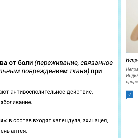
Непр
ва от боли
(переживание, связанное
Непра
альным повреждением ткани)
при
Индив
проре
ают антивосполительное действие,
0
езболивание.
и»:
в состав входят календула, эхинацея,
ень алтея.