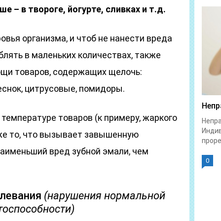
е – в твороге, йогурте, сливках и т.д.
вья организма, и чтоб не нанести вреда
еблять в маленьких количествах, также
ощи товаров, содержащих щелочь:
еснок, цитрусовые, помидоры.
Непр
температуре товаров (к примеру, жаркого
Непра
Индив
же то, что вызывает завышенную
проре
наименьший вред зубной эмали, чем
0
олевания
(нарушения нормальной
тоспособности)