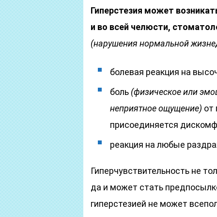
Гиперстезия может возникать
и во всей челюсти, стомато
(нарушения нормальной жизнед
болевая реакция на высо
боль
(физическое или эмо
неприятное ощущение)
от 
присоединяется дискомфо
реакция на любые раздра
Гиперчувствительность не то
да и может стать предпосылко
гиперстезией не может всепол