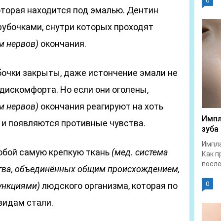
0
которая находится под эмалью. Дентин
убочками, снутри которых проходят
м нервов)
окончания.
убочки закрыты, даже истончение эмали не
дискомфорта. Но если они оголены,
м нервов)
окончания реагируют на хоть
Импл
о и появляются противные чувства.
зуба
Импла
обой самую крепкую ткань
(мед. система
Как п
после.
ства, объединённых общим происхождением,
0
ункциями)
людского организма, которая по
видам стали.