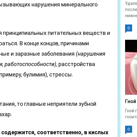
Удале
вызывающих нарушения минерального
после
нижне
0
ся принципиальных питательных веществ и
аться. В конце концов, причинами
сные и заразные заболевания
(нарушения
, работоспособности)
, расстройства
примеру, булимия), стрессы.
Гной
тания, то главные неприятели зубной
Гной 
ахар.
гноит
0
 содержится, соответственно, в кислых