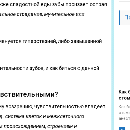
акже сладостной еды зубы пронзает острая
альное страдание, мучительное или
П
менуется гиперстезией, либо завышенной
тельности зубов, и как биться с данной
Как 
увствительными?
стом
у воззрению, чувствительностью владеет
Как б
стома
д. система клеток и межклеточного
анест
м происхождением, строением и