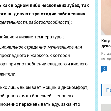
 как в одном либо нескольких зубах, так
логи выделяют три стадии заболевания
еятельности, работоспособности)
:
чайшие и низкие температуры;
Когд
дево
циональное страдание, мучительное или
Когда
прохладного и жаркого, к которой
котор
рт при употреблении сладкого и кислого;
0
жители.
лько лишь вызывает мощный дискомфорт,
П
й целого ряда болезней. Человек с
ноценно пережевывать еду, из-за что