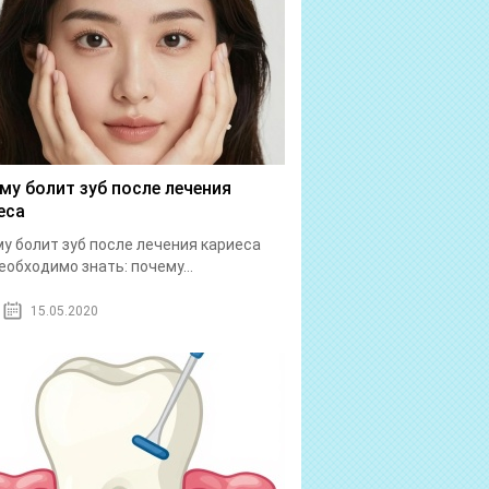
му болит зуб после лечения
еса
у болит зуб после лечения кариеса
еобходимо знать: почему...
15.05.2020