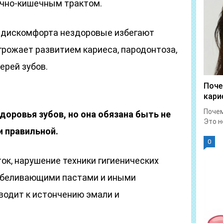
очно-кишечным трактом.
го дискомфорта нездоровые избегают
угрожает развитием кариеса, пародонтоза,
терей зубов.
Поче
кари
Почем
здоровья зубов, но она обязана быть не
Это н
и правильной.
0
ок, нарушение техники гигиенических
отбеливающими пастами и иными
одит к истончению эмали и