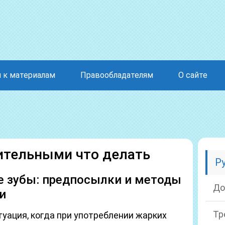
 к материалам
Правообладателям
О сайте
ительными что делать
Р
е зубы: предпосылки и методы
До
и
Тр
туация, когда при употреблении жарких