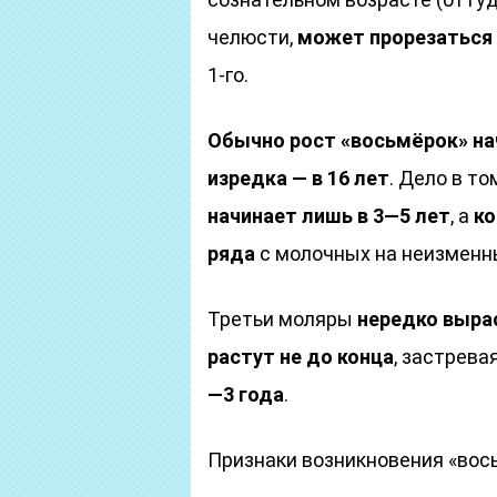
челюсти,
может прорезаться 
1-го.
Обычно рост «восьмёрок» на
изредка — в 16 лет
. Дело в то
начинает лишь в 3—5 лет
, а
ко
ряда
с молочных на неизменн
Третьи моляры
нередко выра
растут не до конца
, застрева
—3 года
.
Признаки возникновения «вос