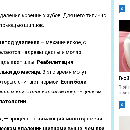
0
даления коренных зубов. Для него типично
 помощью щипцов.
метод удаления
— механическое, с
елаются надрезы десны и моляр
кладывает швы.
Реабилитация
льки до месяца
. В это время могут
Гной
которые считают нормой.
Если боли
Гной 
стинным или потенциальным повреждением
гноит
 патологии
.
0
 — процесс, отнимающий много времени.
ческом удалении щипцами выше, чем при