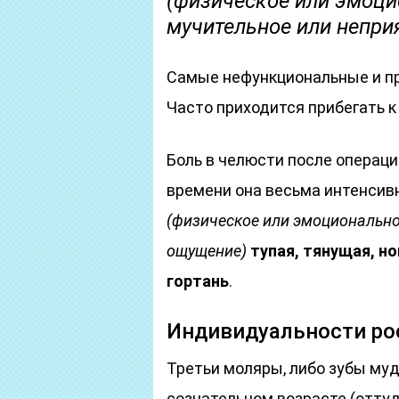
(физическое или эмоци
мучительное или непри
Самые нефункциональные и пр
Часто приходится прибегать к
Боль в челюсти после операц
времени она весьма интенсив
(физическое или эмоционально
ощущение)
тупая, тянущая, н
гортань
.
Индивидуальности ро
Третьи моляры, либо зубы муд
сознательном возрасте (оттуд