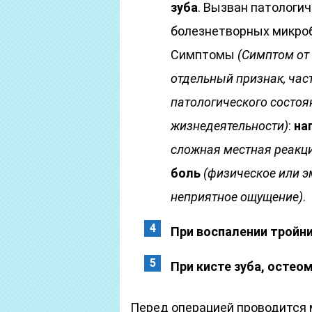
зуба
. Вызван патологи
болезнетворных микро
Симптомы
(Симптом от 
отдельный признак, час
патологического состоя
жизнедеятельности)
:
на
сложная местная реакц
боль
(физическое или э
неприятное ощущение)
.
При воспалении тройни
При кисте зуба, остео
Перед операцией проводится 