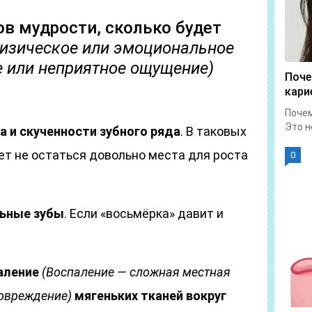
в мудрости, сколько будет
изическое или эмоциональное
е или неприятное ощущение)
Поче
кари
Почем
Это н
а и скученности зубного ряда
. В таковых
ет не остаться довольно места для роста
0
льные зубы
. Если «восьмёрка» давит и
аление
(Воспаление — сложная местная
повреждение)
мягеньких тканей вокруг