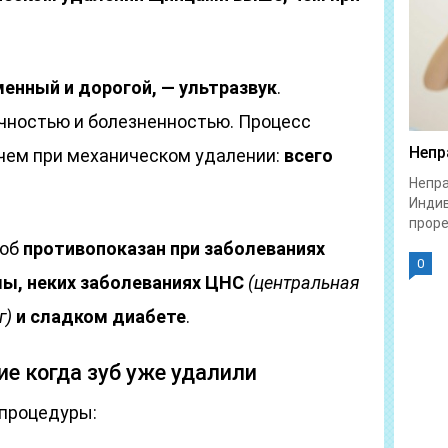
менный и дорогой, — ультразвук
.
чностью и болезненностью. Процесс
Непр
 чем при механическом удалении:
всего
Непра
Индив
проре
соб
противопоказан при заболеваниях
0
ы, неких заболеваниях ЦНС
(центральная
г)
и сладком диабете
.
е когда зуб уже удалили
 процедуры: