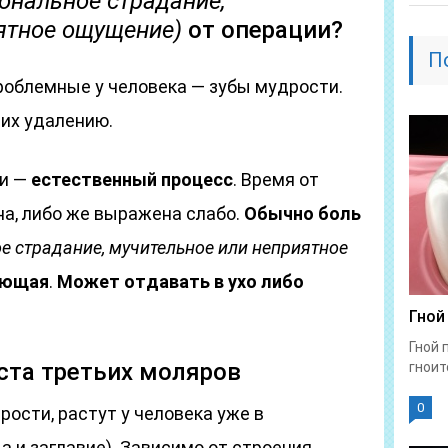
ональное страдание,
ятное ощущение)
от операции?
П
облемные у человека — зубы мудрости.
 их удалению.
ии —
естественный процесс
. Время от
на, либо же выражена слабо.
Обычно боль
е страдание, мучительное или неприятное
оющая
.
Может отдавать в ухо либо
Гной
Гной 
ста третьих моляров
гноит
0
рости, растут у человека уже в
а и заглавие). Зависимо от строения