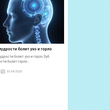
мудрости болит ухо и горло
удрости болит ухо и горло Зуб
сти болит горло...
03.04.2020