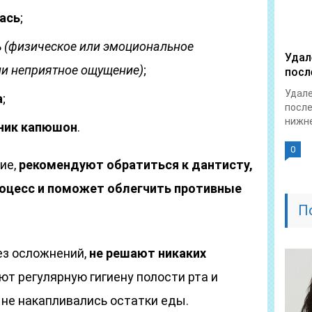
лась
;
ь
(физическое или эмоциональное
Удал
ли неприятное ощущение)
;
посл
Удале
а
;
после
нижне
зник капюшон
.
0
ие,
рекомендуют обратиться к дантисту,
оцесс и поможет облегчить противные
П
ез осложнений,
не решают никаких
ют регулярную гигиену полости рта и
 не накапливались остатки еды.