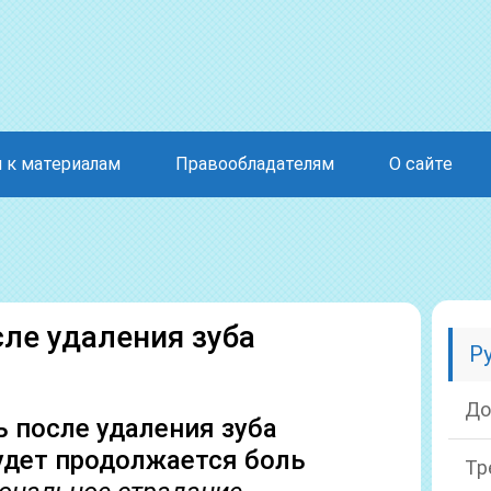
 к материалам
Правообладателям
О сайте
сле удаления зуба
Р
До
 после удаления зуба
удет продолжается боль
Тр