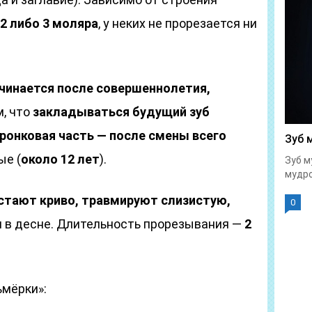
2 либо 3 моляра
, у неких не прорезается ни
чинается после совершеннолетия,
м, что
закладываться будущий зуб
ронковая часть — после смены всего
Зуб 
ые (
около 12 лет
).
Зуб м
мудро
стают криво, травмируют слизистую,
0
я в десне. Длительность прорезывания —
2
ьмёрки»: