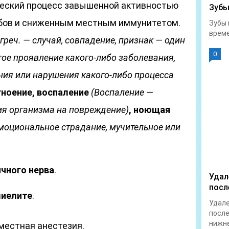
ческий процесс завышенной активностью
Зубы
бов и сниженным местным иммунитетом.
Зубы 
време
греч. — случай, совпадение, признак — один
0
тое проявление какого-либо заболевания,
ния или нарушения какого-либо процесса
гноение, воспаление
(Воспаление —
ия организма на повреждение)
, ноющая
моциональное страдание, мучительное или
чного нерва
.
Удал
посл
миелите
.
Удале
после
нижне
местная анестезия.