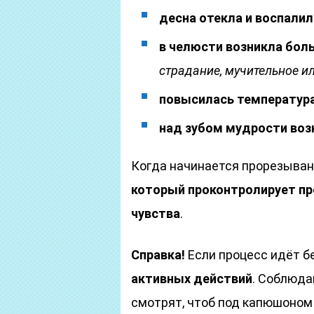
десна отекла и воспали
в челюсти возникла бол
страдание, мучительное и
повысилась температур
над зубом мудрости во
Когда начинается прорезыван
который проконтролирует пр
чувства
.
Справка!
Если процесс идёт б
активных действий
. Соблюда
смотрят, чтоб под капюшоном