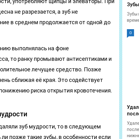
ости, употребляют щипцы и элеваторы. При
Зубы
сна не разрезается, а зуб не
Зубы 
време
ние в среднем продолжается от одной до
0
ению выполнялась на фоне
сса, то ранку промывают антисептиками и
олительное лечущее средство. Позже
чень сближая её края. Это содействует
понижению риска открытия кровотечения.
Удал
мудрости
посл
Удале
даляли зуб мудрости, то в следующем
после
нижне
 ли позже такие зубы, в особенности если