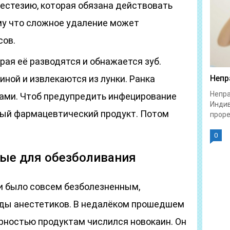
нестезию, которая обязана действовать
му что сложное удаление может
сов.
рая её разводятся и обнажается зуб.
ной и извлекаются из лунки. Ранка
Непр
Непра
ами. Чтоб предупредить инфецирование
Индив
обый фармацевтический продукт. Потом
проре
0
мые для обезболивания
и было совсем безболезненным,
ды анестетиков. В недалёком прошедшем
ностью продуктам числился новокаин. Он