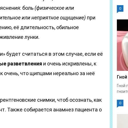
яснения: боль
(физическое или
0
ительное или неприятное ощущение)
при
нию, её длительность, обильное
живление лунки.
 будет считаться в этом случае, если её
ые разветвления
и очень искривлены, к
к очень, что щипцами нереально за неё
Гной
Гной 
гноит
ентгеновские снимки, чтоб осознать, как
0
т. Также собирается анамнез пациента о