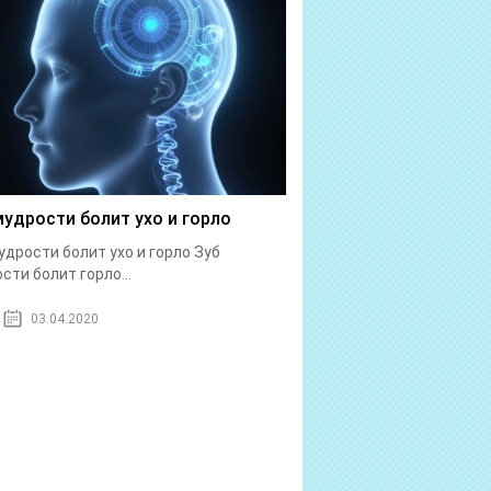
мудрости болит ухо и горло
удрости болит ухо и горло Зуб
сти болит горло...
03.04.2020