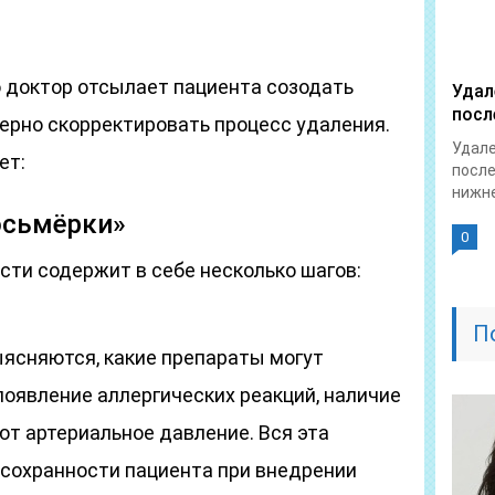
 доктор отсылает пациента созодать
Удал
посл
 верно скорректировать процесс удаления.
Удале
ет:
после
нижне
осьмёрки»
0
сти содержит в себе несколько шагов:
П
ыясняются, какие препараты могут
появление аллергических реакций, наличие
ют артериальное давление. Вся эта
сохранности пациента при внедрении