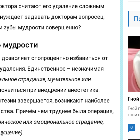
октора считают его удаление сложным
инуждает задавать докторам вопросец:
П
ли зубы мудрости совершенно?
б мудрости
 дозволяет стопроцентно избавиться от
 удаления. Единственное – незначимая
альное страдание, мучительное или
оявиться при внедрении анестетика.
Гной
стезии завершается, возникают наиболее
Гной 
ства. Причём чем труднее была операция,
гноит
зическое или эмоциональное страдание,
0
щущение)
.