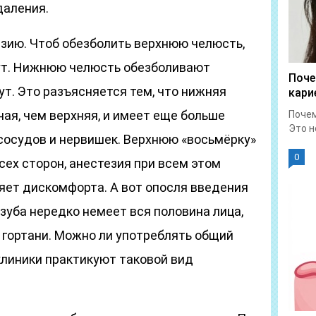
даления.
зию. Чтоб обезболить верхнюю челюсть,
ут. Нижнюю челюсть обезболивают
Поче
ут. Это разъясняется тем, что нижняя
кари
ая, чем верхняя, и имеет еще больше
Почем
Это н
сосудов и нервишек. Верхнюю «восьмёрку»
0
сех сторон, анестезия при всем этом
яет дискомфорта. А вот опосля введения
зуба нередко немеет вся половина лица,
 гортани. Можно ли употреблять общий
клиники практикуют таковой вид