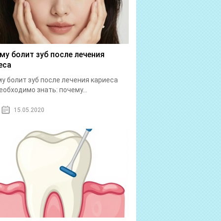
му болит зуб после лечения
еса
у болит зуб после лечения кариеса
еобходимо знать: почему...
15.05.2020