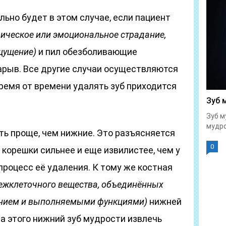
ольно будет в этом случае, если пациент
ическое или эмоциональное страдание,
щущение)
и пил обезболивающие
арыв. Все другие случаи осуществляются
Время от времени удалять зуб приходится
Зуб 
Зуб м
мудро
ть проще, чем нижние. Это разъясняется
0
 корешки сильнее и еще извилистее, чем у
процесс её удаления. К тому же костная
межклеточного вещества, объединённых
ением и выполняемыми функциями)
нижней
за этого нижний зуб мудрости извлечь