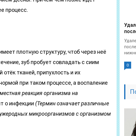
е процесс.
Удал
посл
Удале
после
имеет плотную структуру, чтоб через неё
нижне
ечение, зуб пробует совладать с сиим
0
отёк тканей, припухлость и их
нормой при таком процессе, а воспаление
П
местная реакция организма на
ит о инфекции
(Термин означает различные
ужеродных микроорганизмов с организмом