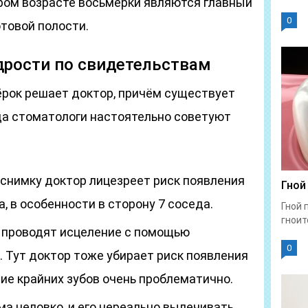
аром возрасте восьмёрки являются главный
0
товой полости.
дрости по свидетельствам
ёрок решает доктор, причём существует
гда стоматологи настоятельно советуют
 снимку доктор лицезреет риск появления
Гной
, в особенности в сторону 7 соседа.
Гной 
гноит
а проводят исцеление с помощью
0
 Тут доктор тоже убирает риск появления
ие крайних зубов очень проблематично.
а неловко, и его нереально вылечивать.