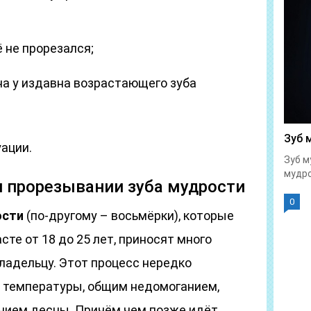
 не прорезался;
на у издавна возрастающего зуба
Зуб 
ации.
Зуб м
мудро
и прорезывании зуба мудрости
0
ости
(по-другому – восьмёрки), которые
те от 18 до 25 лет, приносят много
ладельцу. Этот процесс нередко
 температуры, общим недомоганием,
нием десны. Причём чем позже идёт