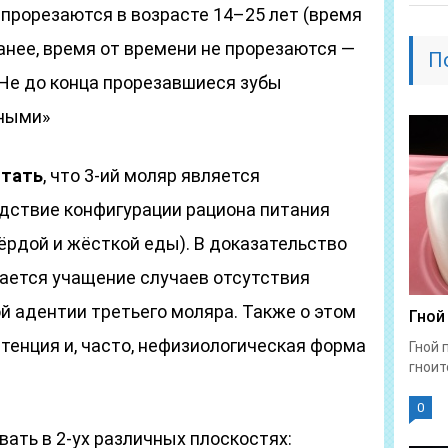
о прорезаются в возрасте 14–25 лет (время
анее, время от времени не прорезаются —
П
Не до конца прорезавшиеся зубы
ными»
итать
, что 3-ий моляр является
дствие конфигурации рациона питания
ёрдой и жёсткой еды). В доказательство
дается учащение случаев отсутствия
ой адентии третьего моляра. Также о этом
Гной
тенция и, часто, нефизиологическая форма
Гной 
гноит
0
ать в 2-ух различных плоскостях: