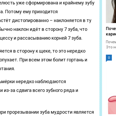
челюсть уже сформирована и крайнему зубу
та. Потому ему приходится
астёт дистопированно – наклоняется в ту
Поче
бычно наклон идёт в сторону 7 зуба, что
кари
цессу и рассасыванию корней 7 зуба.
Почем
Это н
ется в сторону к щеке, то это нередко
0
опухает. При всем этом болит гортань и
отания.
сьмёрки нередко наблюдаются
 из-за сдвига всего зубного ряда и
ри прорезывании зуба мудрости является