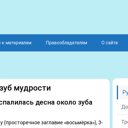
 к материалам
Правообладателям
О сайте
зуб мудрости
Р
оспалилась десна около зуба
До
Тр
у (просторечное заглавие «восьмёрка»), 3-