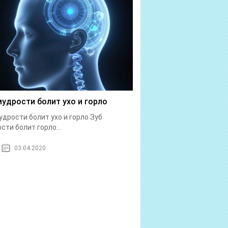
мудрости болит ухо и горло
удрости болит ухо и горло Зуб
сти болит горло...
03.04.2020