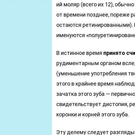
ий моляр (всего их 12), обычн
от времени позднее, пореже р
остаются ретинированными). 
именуются «полуретинирован
В истинное время
принято сч
рудиментарным органом всле
(уменьшение употребления тв
этого в крайнее время наблю
зачатка этого зуба — первичн
свидетельствует дистопия, ре
коронки и корней этого зуба.
Эту делему следует разглядыв