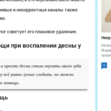
ривые и некорректные каналы также
ию.
лог советует его плановое удаление.
Непр
ощи при воспалении десны у
Непра
Индив
проре
а просто десна стала опухать около зуба
0
у всё равно лучше сходить, но можно
ую помощь.
ощь