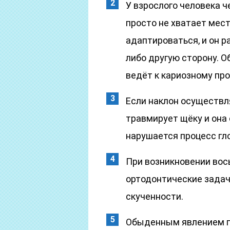
У взрослого человека 
просто не хватает мес
адаптироваться, и он р
либо другую сторону. О
ведёт к кариозному про
Если наклон осуществля
травмирует щёку и она 
нарушается процесс гл
При возникновении во
ортодонтические задачи
скученности.
Обыденным явлением п