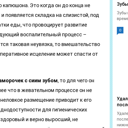
Зубы
 капюшона. Это когда он до конца не
Зубы 
и появляется складка на слизистой, под
време
тки еды, что провоцирует развитие
0
едующий воспалительный процесс –
тся таковая неувязка, то вмешательство
оперативное исцеление может спасти от
аморочек с сиим зубом
, то для чего он
ее что в жевательном процессе он не
Удал
о неловкое размещение приводит к его
посл
уднодоступности для гигиенических
Удале
б здоровый и верно выросший, не
после
нижне