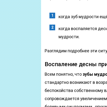
когда зуб мудрости ещё
когда воспаляется дес
мудрости.
Разглядим подробнее эти ситу
Воспаление десны пр
Всем понятно, что
зубы мудр
стандартно возникают в возрас
беспокойства собственному в
сопровождается увеличением
болевыми синдромами., опуха