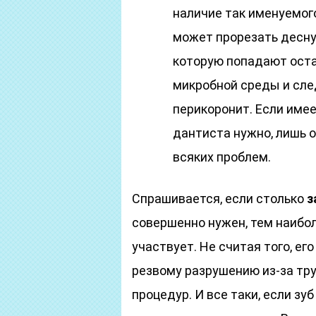
наличие так именуемого
может прорезать десну 
которую попадают оста
микробной среды и сл
перикоронит. Если имее
дантиста нужно, лишь 
всяких проблем.
Спрашивается, если столько
з
совершенно нужен, тем наибол
участвует. Не считая того, ег
резвому разрушению из-за тр
процедур. И все таки, если зу