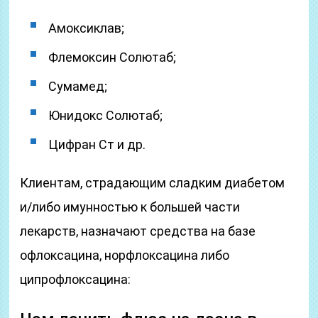
Амоксиклав;
Флемоксин Солютаб;
Сумамед;
Юнидокс Солютаб;
Цифран Ст и др.
Клиентам, страдающим сладким диабетом
и/либо имунностью к большей части
лекарств, назначают средства на базе
офлоксацина, норфлоксацина либо
ципрофлоксацина: