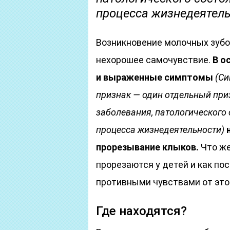
процесса жизнедеятель
Возникновение молочных зубо
нехорошее самочувствие.
В о
и выраженные симптомы
(Си
признак — один отдельный приз
заболевания, патологического
процесса жизнедеятельности)
н
прорезывание клыков.
Что же 
прорезаются у детей и как по
противными чувствами от это
Где находятся?