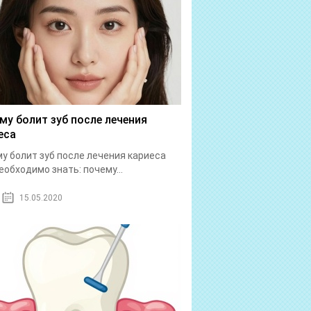
му болит зуб после лечения
еса
у болит зуб после лечения кариеса
еобходимо знать: почему...
15.05.2020