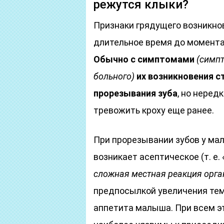
режутся клыки?
Признаки грядущего возникно
длительное время до момента,
Обычно с симптомами
(симп
больного)
их возникновения с
прорезывания зуба
, но неред
тревожить кроху еще ранее.
При прорезывании зубов у ма
возникает асептическое (т. е
сложная местная реакция орга
предпосылкой увеличения тем
аппетита малыша. При всем э