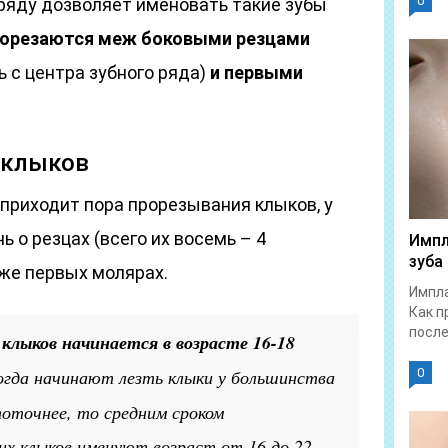
0
ряду дозволяет именовать такие зубы
рорезаются меж боковыми резцами
ь с центра зубного ряда)
и первыми
 клыков
 приходит пора прорезывания клыков, у
ь о резцах (всего их восемь – 4
Импл
зуба
кже первых молярах.
Импла
Как п
после.
 клыков начинается в возрасте 16-18
гда начинают лезть клыки у большинства
0
поточнее, то средним сроком
их клыков именуют возраст от 16 до 22