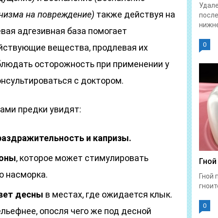
Удале
низма на повреждение)
также действуя на
после
нижне
евая адгезивная база помогает
0
йствующие вещества, продлевая их
блюдать осторожность при применении у
консультироваться с доктором.
ами предки увидят:
раздражительность и капризы.
люны
, которое может стимулировать
Гной
о насморка.
Гной 
гноит
вет десны
в местах, где ожидается клык.
0
льефнее, опосля чего же под десной