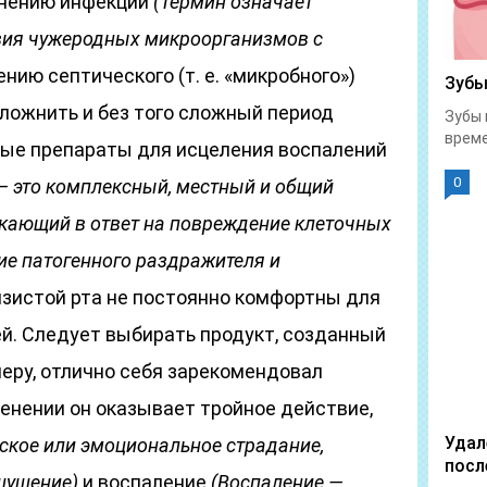
инению инфекции
(Термин означает
ия чужеродных микроорганизмов с
нию септического (т. е. «микробного»)
Зубы
ложнить и без того сложный период
Зубы 
време
ые препараты для исцеления воспалений
0
 это комплексный, местный и общий
икающий в ответ на повреждение клеточных
ие патогенного раздражителя и
зистой рта не постоянно комфортны для
ей. Следует выбирать продукт, созданный
меру, отлично себя зарекомендовал
енении он оказывает тройное действие,
Удал
ское или эмоциональное страдание,
посл
щущение)
и воспаление
(Воспаление —