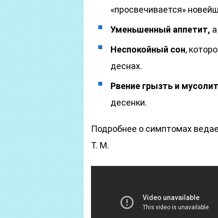
«просвечивается» новейш
Уменьшенный аппетит,
а
Неспокойный сон
, котор
деснах.
Рвение грызть и мусоли
десенки.
Подробнее о симптомах веда
Т. М.