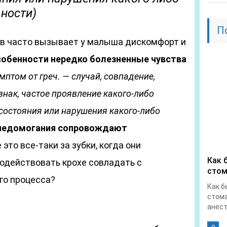
ности)
П
в часто вызывает у малыша дискомфорт и
собенности нередко болезненные чувства
мптом от греч. — случай, совпадение,
нак, частое проявление какого-либо
 состояния или нарушения какого-либо
едомогания сопровождают
это все-таки за зубки, когда они
Как 
содействовать крохе совладать с
стом
го процесса?
Как б
стома
анест