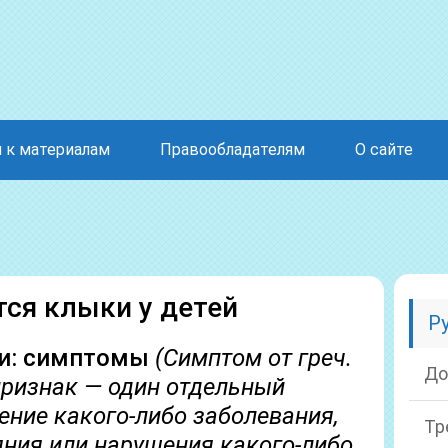
 к материалам
Правообладателям
О сайте
ся клыки у детей
Р
ки: симптомы
(Симптом от греч.
До
 признак — один отдельный
ение какого-либо заболевания,
Тр
яния или нарушения какого-либо