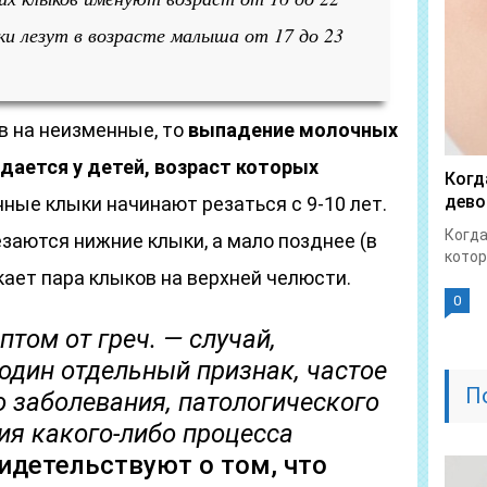
ки лезут в возрасте малыша от 17 до 23
в на неизменные, то
выпадение молочных
дается у детей, возраст которых
Когд
дево
ые клыки начинают резаться с 9-10 лет.
Когда
заются нижние клыки, а мало позднее (в
котор
кает пара клыков на верхней челюсти.
0
птом от греч. — случай,
 один отдельный признак, частое
П
о заболевания, патологического
ия какого-либо процесса
идетельствуют о том, что