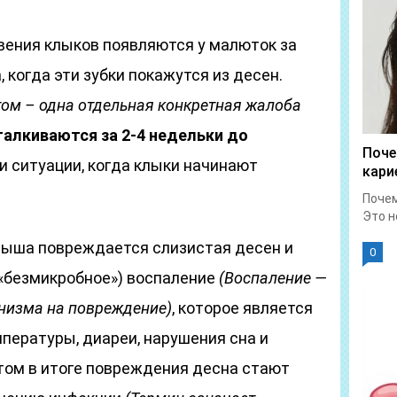
вения клыков появляются у малюток за
 когда эти зубки покажутся из десен.
том – одна отдельная конкретная жалоба
талкиваются за 2-4 недельки до
Поче
ки ситуации, когда клыки начинают
кари
Почем
Это н
лыша повреждается слизистая десен и
0
. «безмикробное») воспаление
(Воспаление —
низма на повреждение)
, которое является
пературы, диареи, нарушения сна и
том в итоге повреждения десна стают