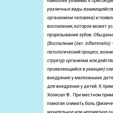
наиболее уязвимы к присоед
различные виды взаимодейств
организмом человека)
и появле
воспаления, которое может ус
прорезывания зубов. Обыденн
(Воспаление
(лат. inflammatio)
—
патологический процесс, возн
структур организма или действ
проявляющийся в реакция)
сли
внедрения у малеханьких дет
для внедрения у детей. К при
Холисал ® . При местном прим
помогая снимать боль
(физиче
мучительное или неприятное о