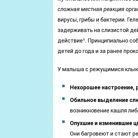
сложная местная реакция орга
вирусы, грибы и бактерии. Гел
задерживать на слизистой де
действие¹. Принципиально со
детей до года и за ранее про
У малыша с режущимися клык
Нехорошее настроение, 
Обильное выделение с
возникновение кашля либ
Опухшие и изменившие ц
Они багровеют и стают ре