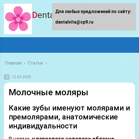
Для любых предложений по сайту:
Dentalvita.ru
dentalvita@cp9.ru
Главная
›
Статьи
12.03.2020
Молочные моляры
Какие зубы именуют молярами и
премолярами, анатомические
индивидуальности
В норме,
у взрослого человека обязано