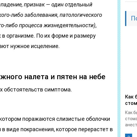
овпадение, признак — один отдельный
кого-либо заболевания, патологического
П
го-либо процесса жизнедеятельности)
,
 в организме. По их форме и размеру
ают нужное исцеление.
ного налета и пятен на небе
х обстоятельств симптома.
Как 
стом
Как б
 котором поражаются слизистые оболочки
стома
анест
 в виде покраснения, которое перерастет в