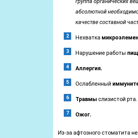
группа органических ве
абсолютной необходимос
качестве составной час
Нехватка
микроэлемен
Нарушение работы
пищ
Аллергия.
Ослабленный
иммуните
Травмы
слизистой рта.
Ожог.
Из-за афтозного стоматита н