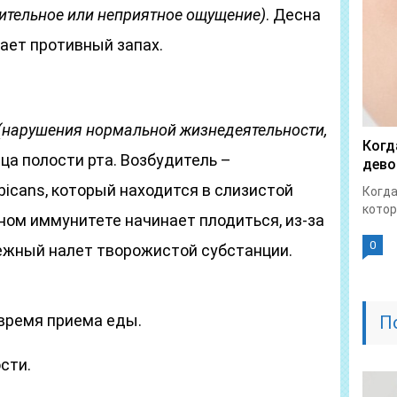
ительное или неприятное ощущение)
. Десна
ает противный запах.
(нарушения нормальной жизнедеятельности,
Когд
ца полости рта. Возбудитель –
дево
bicans, который находится в слизистой
Когда
котор
ном иммунитете начинает плодиться, из-за
0
нежный налет творожистой субстанции.
время приема еды.
П
сти.