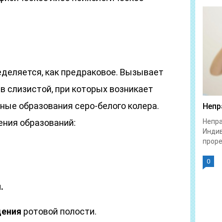
еделяется, как предраковое. Вызывает
в слизистой, при которых возникает
ные образования серо-белого колера.
Непр
ния образований:
Непра
Индив
проре
0
.
ения
ротовой полости.