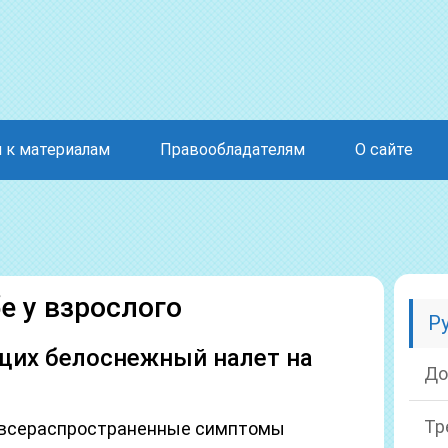
 к материалам
Правообладателям
О сайте
е у взрослого
Р
щих белоснежный налет на
До
Тр
– всераспространенные симптомы