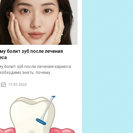
му болит зуб после лечения
еса
у болит зуб после лечения кариеса
еобходимо знать: почему...
15.05.2020