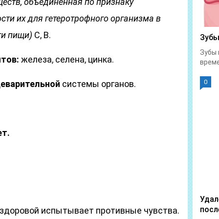
ществ, объединённая по признаку
ти их для гетеротрофного организма в
ти пищи)
С, В.
Зубы
Зубы 
тов:
железа, селена, цинка.
време
0
еварительной
системы органов.
т.
Удал
посл
ездоровой испытывает противные чувства.