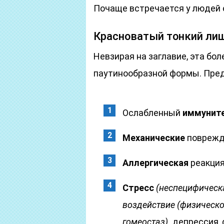
Почаще встречается у людей о
Красноватый тонкий ли
Невзирая на заглавие, эта бо
паутинообразной формы. Пре
Ослабленный
иммуните
Механические
поврежде
Аллергическая
реакция
Стресс
(неспецифичес
воздействие
(физическо
гомеостаз)
,
депрессия, 