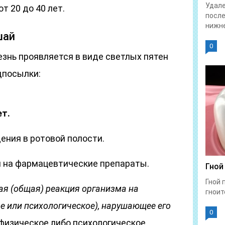
Удале
т 20 до 40 лет.
после
нижне
шай
0
лезнь проявляется в виде светлых пятен
дпосылки:
т.
ния в ротовой полости.
 на фармацевтические препараты.
Гной
Гной 
кая
(общая)
реакция организма на
гноит
е или психологическое)
, нарушающее его
0
физическое либо психологическое