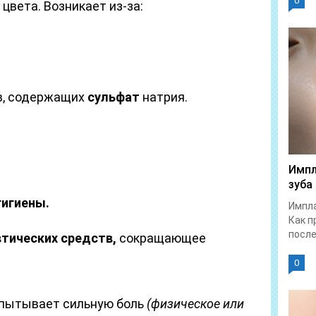
0
цвета. Возникает из-за:
в, содержащих
сульфат
натрия.
Импл
зуба
гигиены.
Импла
Как п
после.
тических средств,
сокращающее
0
спытывает сильную боль
(физическое или