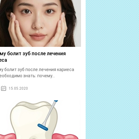
му болит зуб после лечения
еса
у болит зуб после лечения кариеса
еобходимо знать: почему...
15.05.2020