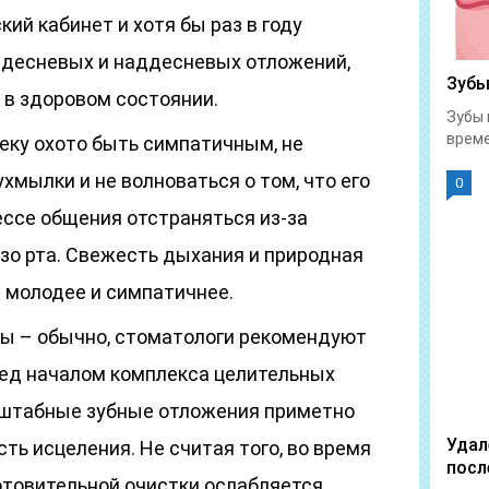
ий кабинет и хотя бы раз в году
ддесневых и наддесневых отложений,
Зубы
 в здоровом состоянии.
Зубы 
време
еку охото быть симпатичным, не
хмылки и не волноваться о том, что его
0
ессе общения отстраняться из-за
зо рта. Свежесть дыхания и природная
с молодее и симпатичнее.
ы – обычно, стоматологи рекомендуют
ред началом комплекса целительных
сштабные зубные отложения приметно
Удал
ь исцеления. Не считая того, во время
посл
отовительной очистки ослабляется