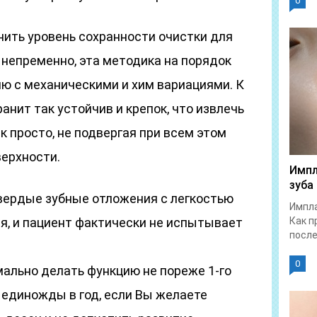
0
нить уровень сохранности очистки для
, непременно, эта методика на порядок
ю с механическими и хим вариациями. К
ранит так устойчив и крепок, что извлечь
к просто, не подвергая при всем этом
верхности.
Импл
зуба
вердые зубные отложения с легкостью
Импла
я, и пациент фактически не испытывает
Как п
после.
0
мально делать функцию не пореже 1-го
ы единожды в год, если Вы желаете