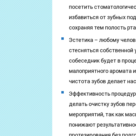
посетить стоматологическ
избавиться от зубных по
сохраняя тем полость рта
Эстетика – любому челов
стесняться собственной у
собеседник будет в проц
малоприятного аромата и
чистота зубов делает на
Эффективность процедур
делать очистку зубов пе
мероприятий, так как ма
понижают результативност
протезирования без подг