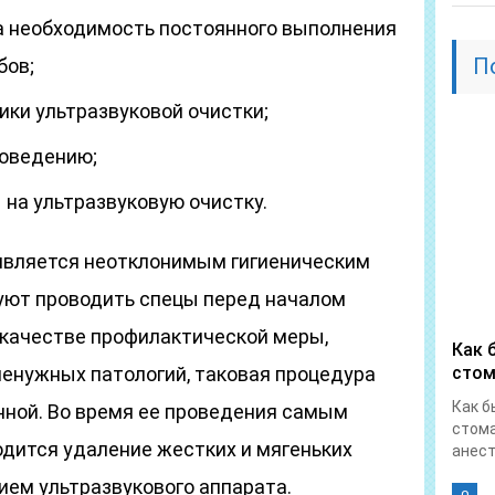
а необходимость постоянного выполнения
П
бов;
ки ультразвуковой очистки;
роведению;
 на ультразвуковую очистку.
 является неотклонимым гигиеническим
уют проводить спецы перед началом
В качестве профилактической меры,
Как 
енужных патологий, таковая процедура
стом
Как б
нной. Во время ее проведения самым
стома
дится удаление жестких и мягеньких
анест
ием ультразвукового аппарата.