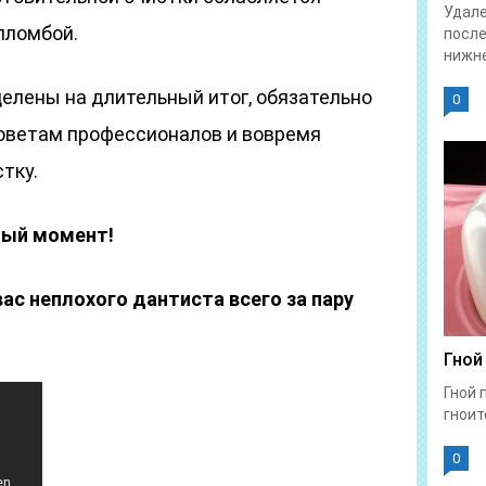
Удале
пломбой.
после
нижне
елены на длительный итог, обязательно
0
оветам профессионалов и вовремя
тку.
ный момент!
с неплохого дантиста всего за пару
Гной
Гной 
гноит
0