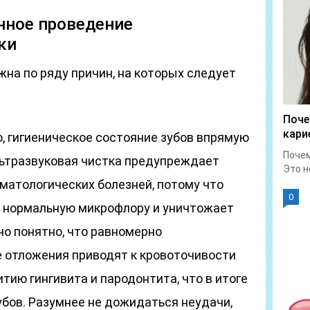
нное проведение
ки
жна по ряду причин, на которых следует
Поче
кари
о, гигиеническое состояние зубов впрямую
Почем
Ультразвуковая чистка предупреждает
Это н
матологических болезней, потому что
0
 нормальную микрофлору и уничтожает
но понятно, что равномерно
 отложения приводят к кровоточивости
тию гингивита и пародонтита, что в итоге
убов. Разумнее не дожидаться неудачи,