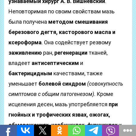
узнаваемый хирург А. В. Вишневский
.
Неповторимая по своим свойствам мазь
была получена
методом смешивания
березового дегтя, касторового масла и
ксероформа
. Она содействует резвому
заживлению
ран,
регенерации
тканей,
владеет
антисептическим
и
бактерицидным
качествами, также
уменьшает
болевой синдром
(совокупность
симптомов с общим патогенезом)
. Кроме
исцеления десен, мазь употребляется
при
гнойных и трофических язвах, ожогах,
обморожениях, карбункулах, фурункулах
и
мокроватых
мозолях
.