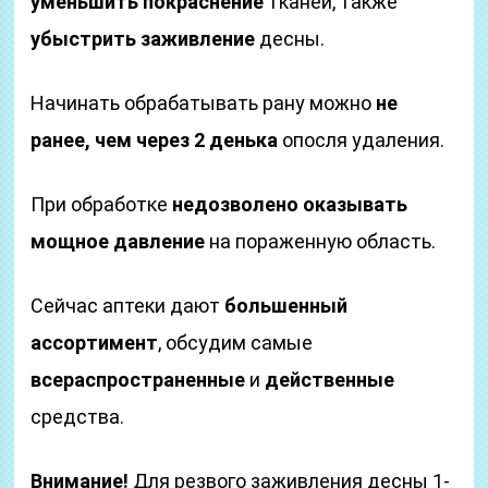
уменьшить покраснение
тканей, также
убыстрить заживление
десны.
Начинать обрабатывать рану можно
не
ранее, чем через 2 денька
опосля удаления.
При обработке
недозволено оказывать
мощное давление
на пораженную область.
Сейчас аптеки дают
большенный
ассортимент
, обсудим самые
всераспространенные
и
действенные
средства.
Внимание!
Для резвого заживления десны 1-