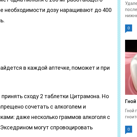
Удале
ре необходимости дозу наращивают до 400
после
нижне
ь.
0
найдется в каждой аптечке, поможет и при
 принять сходу 2 таблетки Цитрамона. Но
Гной
апрещено сочетать с алкоголем и
Гной 
ами: даже несколько граммов алкоголя с
гноит
 Экседрином могут спровоцировать
0