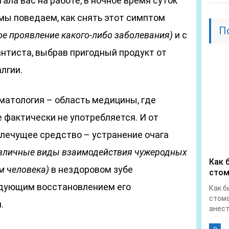
ала вас на работе, в ночное время суток
мы поведаем, как снять этот симптом
П
ое проявление какого-либо заболевания)
и с
нтиста, выбрав пригодный продукт от
лгии.
оматология – область медицины, где
 фактически не употребляется. И от
о лечущее средство – устранение очага
азличные виды взаимодействия чужеродных
Как 
м человека)
в нездоровом зубе
стом
едующим восстановлением его
Как б
стома
.
анест