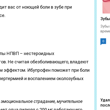
ит вас от ноющей боли в зубе при
се.
Зубы
Зубы 
време
0
уппы НПВП – нестероидных
ов. Не считая обезболивающего, владеют
м эффектом. Ибупрофен поможет при боли
пертермией и воспалением околозубных
Удал
 эмоциональное страдание, мучительное
посл
мет одна пилюля с 200 мг работающего