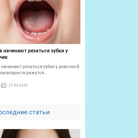
а начинают резаться зубки у
чек
 начинают резаться зубки у девочек В
ом возрасте режутся...
27.04.2020
оследние статьи