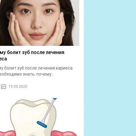
му болит зуб после лечения
еса
у болит зуб после лечения кариеса
еобходимо знать: почему...
15.05.2020