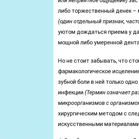
или неприятное ощущение)
заст
либо торжественный денек – 
(один отдельный признак, част
уютом дождаться приема у да
мощной либо умеренной дента
Но не стоит забывать, что ст
фармакологическое исцеление
зубной боли в ней только одн
инфекции
(Термин означает р
микроорганизмов с организмо
хирургическим методом с сл
искусственными материалами