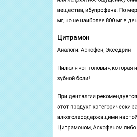
вещества, ибупрофена. По ме
мг, но не наиболее 800 мг в ден
Цитрамон
Аналоги: Аскофен, Экседрин
Пилюля «от головы», которая 
зубной боли!
При денталгии рекомендуется
этот продукт категорически з
алкоголесодержащими настойк
Цитрамоном, Аскофеном либо