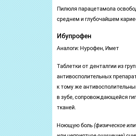
Пилюля парацетамола освобод
среднем и глубочайшем карие
Ибупрофен
Аналоги: Нурофен, Имет
Таблетки от денталгии из гр
антивосполительных препарат
к тому же антивосполительны
в зубе, сопровождающейся ги
тканей.
Ноющую боль
(физическое или
или неприятное ощущение)
сни