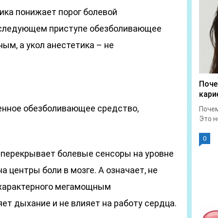
ика понижает порог болевой
последующем приступе обезболивающее
ым, а укол анестетика – не
Поче
кари
енное обезболивающее средство,
Почем
Это н
0
перекрывает болевые сенсоры на уровне
а центры боли в мозге. А означает, не
 характерного мегамощным
т дыхание и не влияет на работу сердца.