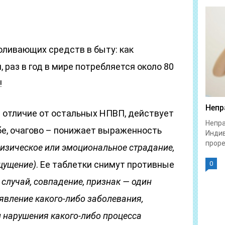
оливающих средств в быту: как
раз в год в мире потребляется около 80
!
Непр
в отличие от остальных НПВП, действует
Непра
бе, очагово – понижает выраженность
Индив
проре
изическое или эмоциональное страдание,
щущение)
. Ее таблетки снимут противные
0
 случай, совпадение, признак — один
явление какого-либо заболевания,
и нарушения какого-либо процесса