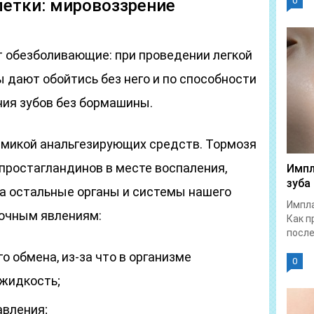
0
етки: мировоззрение
 обезболивающие: при проведении легкой
 дают обойтись без него и по способности
ия зубов без бормашины.
микой анальгезирующих средств. Тормозя
простагландинов в месте воспаления,
Импл
зуба
на остальные органы и системы нашего
Импла
бочным явлениям:
Как п
после.
 обмена, из-за что в организме
0
жидкость;
авления;