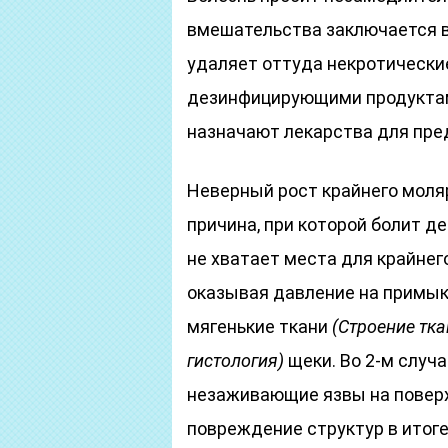
вмешательства заключается в
удаляет оттуда некротически
дезинфицирующими продуктам
назначают лекарства для пр
Неверный рост крайнего моляр
причина, при которой болит д
не хватает места для крайнего
оказывая давление на примы
мягенькие ткани
(Строение тк
гистология)
щеки. Во 2-м случ
незаживающие язвы на повер
повреждение структур в итог