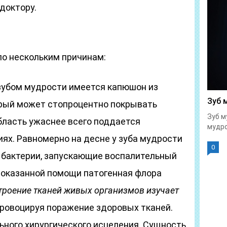
доктору.
о нескольким причинам:
 зубом мудрости имеется капюшон из
Зуб 
орый может стопроцентно покрывать
Зуб м
бласть ужаснее всего поддается
мудро
ях. Равномерно на десне у зуба мудрости
0
 бактерии, запускающие воспалительный
 оказанной помощи патогенная флора
троение тканей живых организмов изучает
провоцируя поражение здоровых тканей.
ьного хирургического исцеления. Сущность