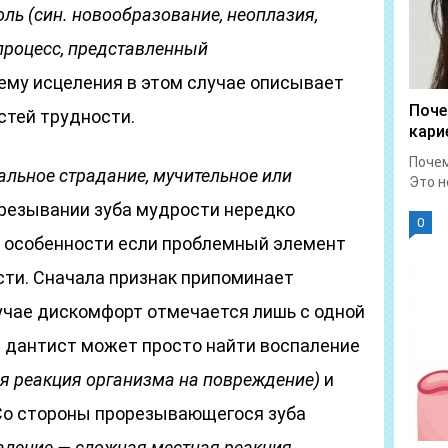
оль
(син. новообразование, неоплазия,
процесс, представленный
хему исцеления в этом случае описывает
Поче
стей трудности.
кари
Почем
альное страдание, мучительное или
Это н
резывании зуба мудрости нередко
0
 в особенности если проблемный элемент
ти. Сначала признак припоминает
лучае дискомфорт отмечается лишь с одной
е дантист может просто найти воспаление
я реакция организма на повреждение)
и
 Со стороны прорезывающегося зуба
аление — сложная местная реакция