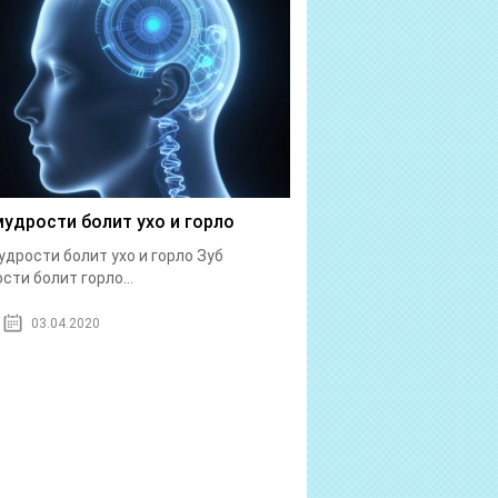
мудрости болит ухо и горло
удрости болит ухо и горло Зуб
сти болит горло...
03.04.2020