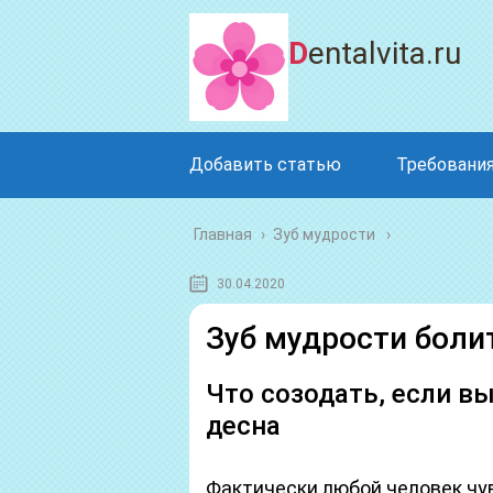
Dentalvita.ru
Добавить статью
Требования
Главная
›
Зуб мудрости
30.04.2020
Зуб мудрости боли
Что созодать, если в
десна
Фактически любой человек чу