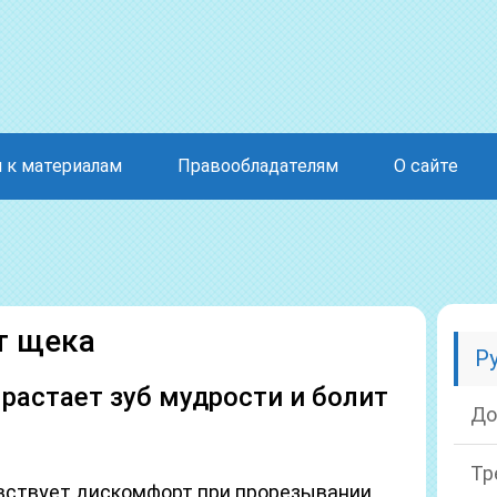
 к материалам
Правообладателям
О сайте
т щека
Р
ырастает зуб мудрости и болит
До
Тр
вствует дискомфорт при прорезывании