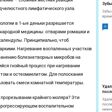
Зубы
дчелюстного лимфатического узла.
Зубы 
време
ологии в 1-ые деньки разрешается
0
 народной медицины: отварами ромашки и
календулы. Принципиально, чтоб
ркими. Нагревание воспаленных участков
ранению болезнетворных микробов на
йся гнойный процесс при нагревании
том и остеомиелитом. Для полоскания
ьзовать смеси комнатной температуры.
Удал
посл
и прорезывании крайнего моляра? Эти
Удале
после
 прогрессирующем воспалительном
нижне