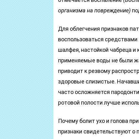
организма на повреждение)
по
Для облегчения признаков пат
воспользоваться средствами
шалфея, настойкой чабреца и 
применяемые воды не были жа
приводит к резвому распрост
здоровые слизистые. Начавши
часто осложняется пародонти
ротовой полости лучше испол
Почему болит ухо и голова пр
признаки свидетельствуют о