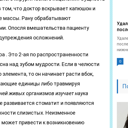
 том, что доктор вскрывает капюшон и
е массы. Рану обрабатывают
Удал
и. Опосля вмешательства пациенту
посл
едупреждения осложнений.
Удале
после
нижне
а . Это 2-ая по распространенности
0
есна над зубом мудрости. Если в челюсти
 элемента, то он начинает расти вбок,
кающие единицы либо травмируя
П
аней живых организмов изучает наука
ае развивается стоматит и появляются
хности слизистых. Неизменное
е может привести к возникновению