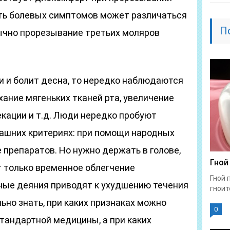
ть болевых симптомов может различаться
П
бычно прорезывание третьих моляров
и и болит десна, то нередко наблюдаются
хание мягеньких тканей рта, увеличение
кации и т.д. Люди нередко пробуют
машних критериях: при помощи народных
препаратов. Но нужно держать в голове,
Гной
т только временное облегчение
Гной 
ые деяния приводят к ухудшению течения
гноит
ьно знать, при каких признаках можно
0
тандартной медицины, а при каких