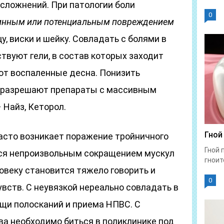
сложнений. При патологии боли
0
стинным или потенциальным повреждением
у, виски и шейку. Совладать с болями в
твуют гели, в состав которых заходит
т воспаленные десна. Понизить
е разрешают препараты с массивным
Найз, Кеторол.
Гной
асто возникает поражение тройничного
Гной 
тся непроизвольным сокращением мускул
гноит
овеку становится тяжело говорить и
0
увств. С неувязкой нереально совладать в
щи полосканий и приема НПВС. С
ва необходимо биться в поликлинике под