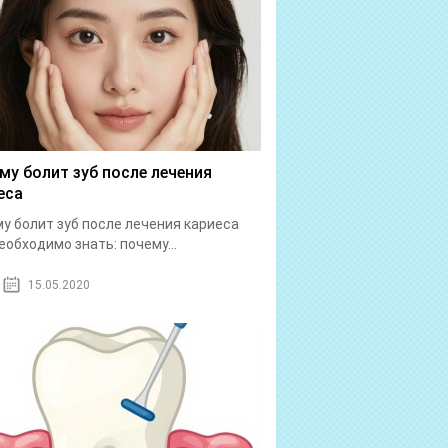
му болит зуб после лечения
еса
у болит зуб после лечения кариеса
еобходимо знать: почему...
15.05.2020