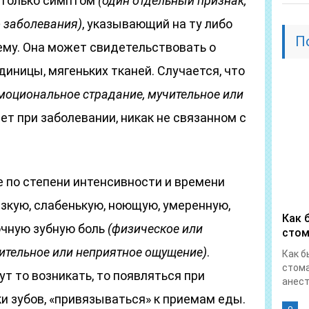
 только симптом
(один отдельный признак,
о заболевания)
, указывающий на ту либо
П
му. Она может свидетельствовать о
иницы, мягеньких тканей. Случается, что
моциональное страдание, мучительное или
ет при заболевании, никак не связанном с
 по степени интенсивности и времени
зкую, слабенькую, ноющую, умеренную,
Как 
очную зубную боль
(физическое или
стом
ительное или неприятное ощущение)
.
Как б
стома
т то возникать, то появляться при
анест
ки зубов, «привязываться» к приемам еды.