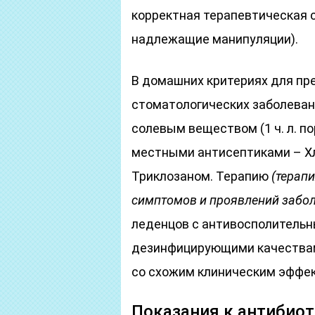
корректная терапевтическая 
надлежащие манипуляции).
В домашних критериях для пр
стоматологических заболеван
солевым веществом (1 ч. л. п
местными антисептиками – Х
Триклозаном. Терапию
(терапи
симптомов и проявлений забо
леденцов с антивосполитель
дезинфицирующими качествам
со схожим клиническим эффе
Показания к антибио