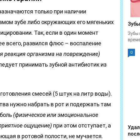
назначаются только при наличии
самом зубе либо окружающих его мягеньких
Зубы
ицировании. Так, если в один момент
Зубы 
време
ее всего, развился флюс – воспаление
0
я реакция организма на повреждение)
ледует принимать зубной антибиотик из
отовления смесей (5 штук на литр воды).
тва нужно набрать в рот и подержать там
 боль
(физическое или эмоциональное
еприятное ощущение)
при этом отступает, а
Удал
посл
ющая в ротовой полости, не мучается.