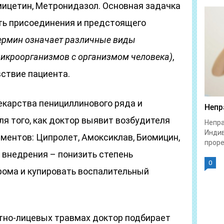
мицетин, Метронидазол. Основная задачка
ть присоединения и предстоящего
ермин означает различные виды
икроорганизмов с организмом человека)
,
ствие пациента.
екарства пенициллинового ряда и
Непр
я того, как доктор выявит возбудителя
Непра
Индив
ментов: Ципролет, Амоксиклав, Биомицин,
проре
 внедрения – понизить степень
0
ома и купировать воспалительный
тно-лицевых травмах доктор подбирает