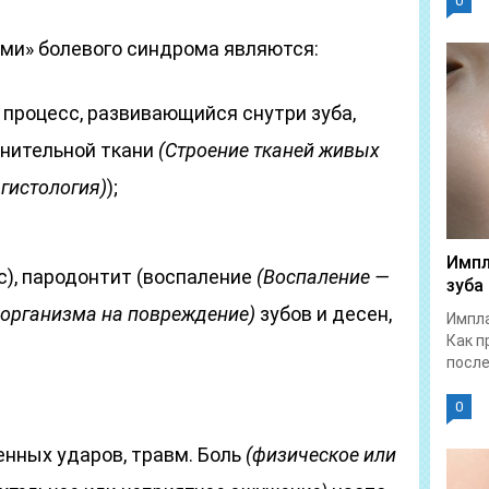
0
ми» болевого синдрома являются:
 процесс, развивающийся снутри зуба,
нительной ткани
(Строение тканей живых
 гистология)
);
Импл
с), пародонтит (воспаление
(Воспаление —
зуба
 организма на повреждение)
зубов и десен,
Импла
Как п
после.
0
енных ударов, травм. Боль
(физическое или