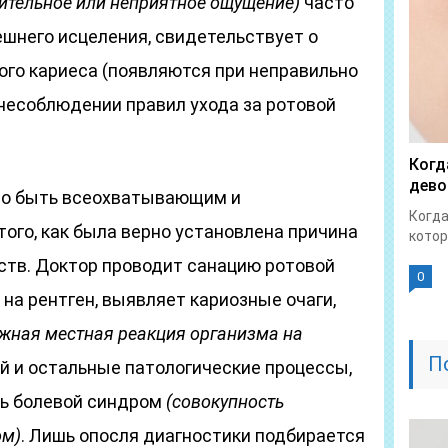
ительное или неприятное ощущение)
часто
шнего исцеления, свидетельствует о
ого кариеса (появляются при неправильно
несоблюдении правил ухода за ротовой
Когд
дево
но быть всеохватывающим и
Когда
ого, как была верно установлена причина
котор
ств. Доктор проводит санацию ротовой
0
 на рентген, выявляет кариозные очаги,
жная местная реакция организма на
П
й и остальные патологические процессы,
ть болевой синдром
(совокупность
ом)
. Лишь опосля диагностики подбирается