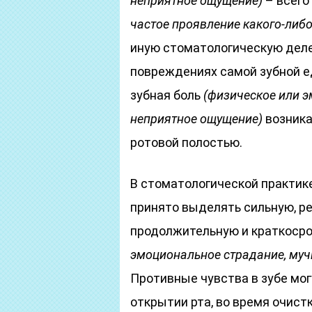
неприятное ощущение)
– всего
частое проявление какого-либ
иную стоматологическую деле
повреждениях самой зубной ед
зубная боль
(физическое или э
неприятное ощущение)
возника
ротовой полостью.
В стоматологической практике
принято выделять сильную, ре
продолжительную и краткоср
эмоциональное страдание, муч
Противные чувства в зубе могу
открытии рта, во время очист