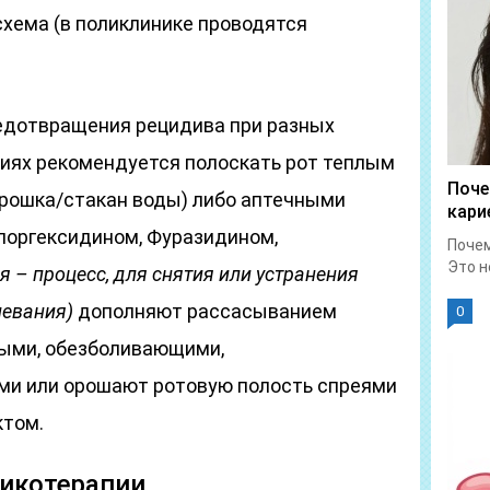
схема (в поликлинике проводятся
едотвращения рецидива при разных
иях рекомендуется полоскать рот теплым
Поче
орошка/стакан воды) либо аптечными
кари
лоргексидином, Фуразидином,
Почем
Это н
я – процесс, для снятия или устранения
левания)
дополняют рассасыванием
0
ными, обезболивающими,
и или орошают ротовую полость спреями
ктом.
тикотерапии