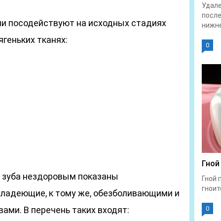
Удале
после
оли посодействуют на исходных стадиях
нижне
геньких тканях:
0
Гной
) зуба нездоровым показаны
Гной 
гноит
ладеющие, к тому же, обезболивающими и
ами. В перечень таких входят:
0