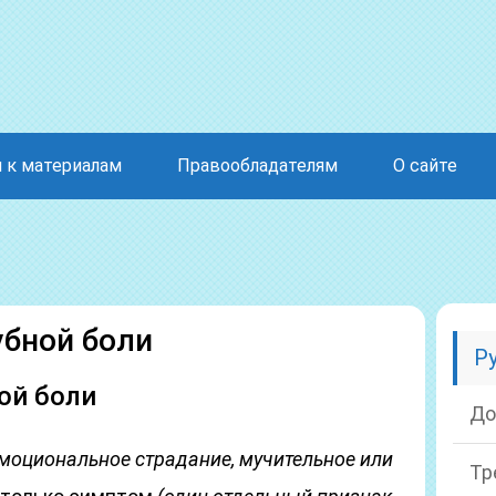
 к материалам
Правообладателям
О сайте
убной боли
Р
ой боли
До
эмоциональное страдание, мучительное или
Тр