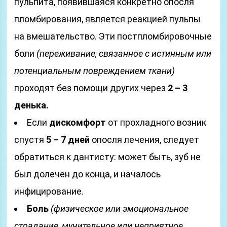
пульпита, появившаяся конкретно опосля
пломбирования, является реакцией пульпы
на вмешательство. Эти постпломбировочные
боли
(переживание, связанное с истинным или
потенциальным повреждением ткани)
проходят без помощи других через
2 – 3
денька.
Если
дискомфорт
от прохладного возник
спустя
5 – 7 дней
опосля лечения, следует
обратиться к дантисту: может быть, зуб не
был долечен до конца, и началось
инфицирование.
Боль
(физическое или эмоциональное
страдание, мучительное или неприятное